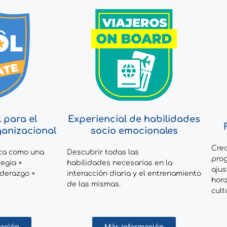
 para el
Experiencial de habilidades
anizacional
socio emocionales
Cre
ica como una
Descubrir todas las
pro
tegia +
habilidades necesarias en la
ajus
iderazgo +
interacción diaria y el entrenamiento
hora
de las mismas.
cult
ación
Más información