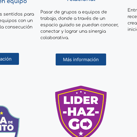
en equipo
Ent
Pasar de grupos a equipos de
s sentidos para
rece
trabajo, donde a través de un
 equipos con un
crea
espacio guiado se puedan conocer,
 la consecución
inic
conectar y lograr una sinergia
colaborativa.
ación
Más información