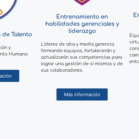
E
Entrenamiento en
habilidades gerenciales y
liderazgo
 de Talento
Equi
virt
Líderes de alta y media gerencia
ción y
cons
formando equipos, fortalecerán y
lento Humano
camb
actualizarán sus competencias para
ent
lograr una gestión de sí mismos y de
sus colaboradores.
ación
Más información