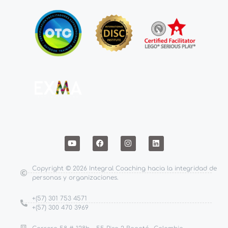
Copyright © 2026 Integral Coaching hacia la integridad de
personas y organizaciones.
+(57) 301 753 4571
+(57) 300 470 3969