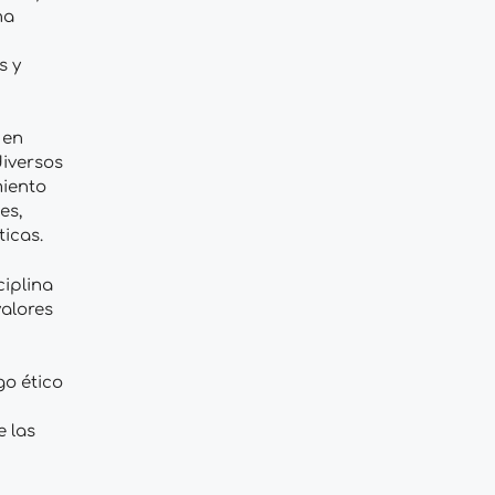
na
s y
 en
diversos
miento
es,
icas.
iplina
alores
go ético
e las