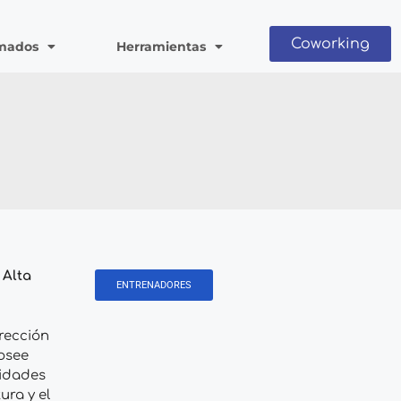
Coworking
mados
Herramientas
 Alta
ENTRENADORES
irección
Posee
lidades
ra y el