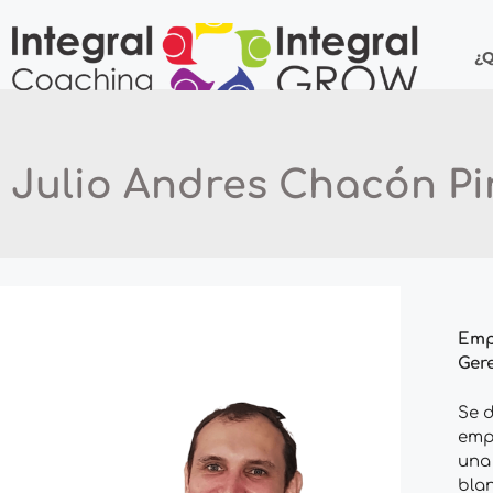
¿
Julio Andres Chacón P
Empr
Ger
Se d
empr
una
bla