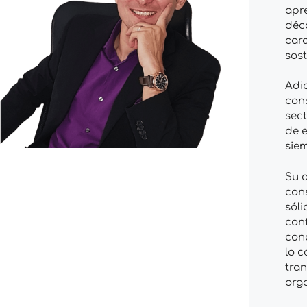
apre
déc
cara
sost
Adi
cons
sect
de e
siem
Su d
cons
sóli
con
cono
lo c
tran
org