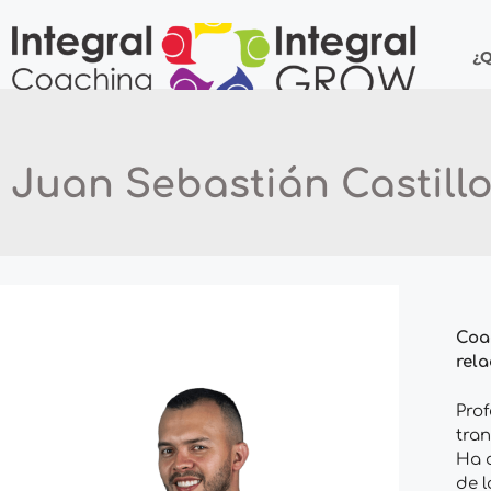
¿
Juan Sebastián Castill
Coac
rel
Prof
tra
Ha 
de l