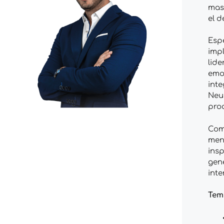
masi
el d
Espe
imp
lide
emo
int
Neur
pro
Com
men
insp
gen
inte
Tem