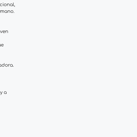
cional,
humano.
even
ue
adora.
y a