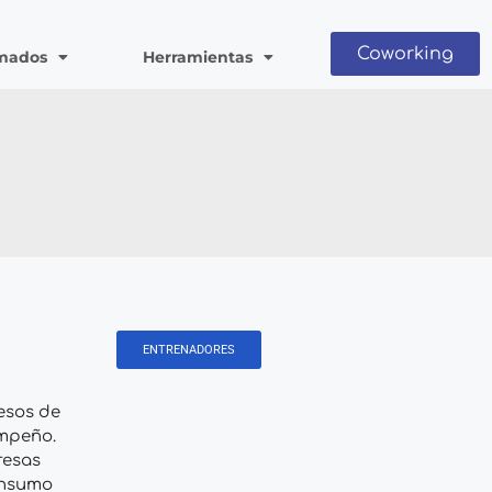
Coworking
mados
Herramientas
ENTRENADORES
esos de
empeño.
resas
consumo